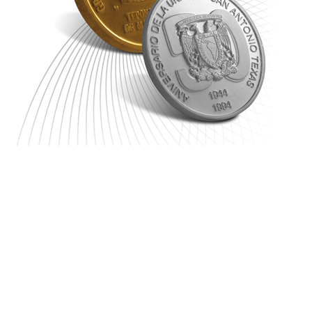
ÍRITU", es el lema de nuestra Universidad Nacional Autónoma d
quirido en sus aulas, por la calidad de los conocimientos y humanismo i
tronato Universitario delegó a la Dirección General del Patrimonio Uni
nes culturales de esta Institución, entre las que figuran numerosas colec
, de valor incalculable por su historia, arte y contenido emblemáticos.